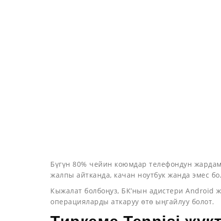
Бүгүн 80% чейин коюмдар телефондун жардамы
жалпы айтканда, качан ноутбук жанда эмес бо
Кыжалат болбоңуз, БК’нын адистери Android
операцияларды аткаруу өтө ыңгайлуу болот.