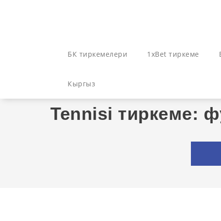
Skip
to
content
БК тиркемелери
1xBet тиркеме
Кыргыз
Tennisi тиркеме: