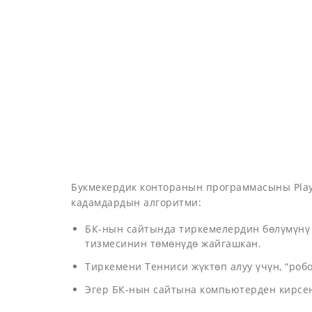
Букмекердик конторанын программасыны Play 
кадамдардын алгоритми:
БК-нын сайтында тиркемелердин бөлүмүнү
тизмесинин төмөнүдө жайгашкан.
Тиркемени Тенниси жүктөп алуу үчүн, “роб
Эгер БК-нын сайтына компьютерден кирсеңи