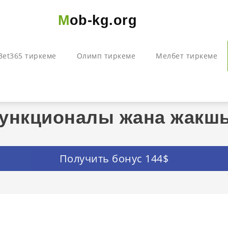
Mob-kg.org
Bet365 тиркеме
Олимп тиркеме
Мелбет тиркеме
 функционалы жана жакш
Получить бонус 144$