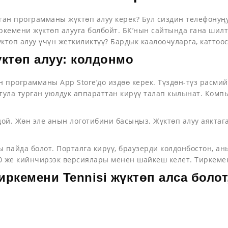
ан программаны жүктөп алуу керек? Бул сиздин телефонуң
иркемени жүктөп алууга болбойт. БК’нын сайтында гана шилт
төп алуу үчүн жеткиликтүү? Бардык каалоочуларга, каттоос
үктөп алуу: колдонмо
 программаны App Store’до издөө керек. Түздөн-түз расми
тула турган уюлдук аппараттан кирүү талап кылынат. Комп
оңой. Жөн эле анын логотибини басыңыз. Жүктөп алуу аякта
 пайда болот. Порталга кирүү, браузерди колдонбостон, 
0 же кийнчирээк версиялары менен шайкеш келет. Тиркемен
иркемени Tennisi жүктөп алса болот