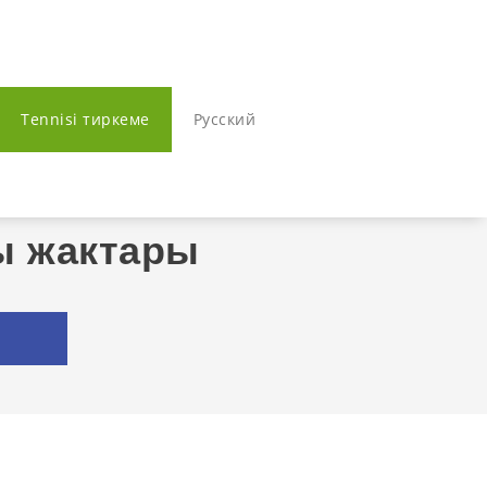
Tennisi тиркеме
Русский
ы жактары