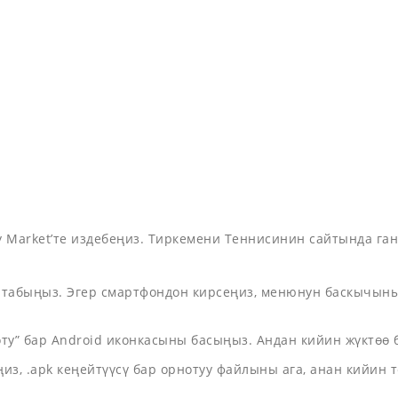
Market’те издебеңиз. Тиркемени Теннисинин сайтында гана
 табыңыз. Эгер смартфондон кирсеңиз, менюнун баскычын
оту” бар Android иконкасыны басыңыз. Андан кийин жүктөө 
з, .apk кеңейтүүсү бар орнотуу файлыны ага, анан кийин 