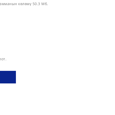
рамманын көлөмү 50.3 Мб.
лот.