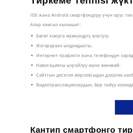
Тиркеме Tennisi жүк
IOS жана Android смартфондору үчүн орус ти
Алар камсыз кылышат:
Бөгөт коюуга мүмкүндүгү жоктугу.
Жогорураак ылдамдыкты.
Интернет-трафикти жана телефондун заря
Навигациясы ыңгайлуу жана жөнөкөй.
Сайттын десктоп-версиясыдан дээрлик кал
Видеотрансляциялардын, бир тийүү коюмда
Кантип смартфонго тирк