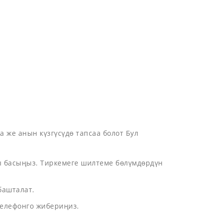
 же анын күзгүсүдө тапсаа болот Бул
ы басыңыз. Тиркемеге шилтеме бөлүмдөрдүн
башталат.
телефонго жибериңиз.