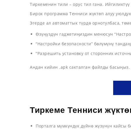
Тиркеменин тили – орус тил гана. Ийгиликтүү
Бирок программа Тенниси жүктөп алуу уюлдук 
Эгерде ал автоматтык түрдө орнотулбаса, төм
Өзүңүздүн гаджетиңиздин менюсун “Настро
“Настройки безопасности” бөлүмүнү тандаң
“Разрешить установку от сторонних источ
Андан кийин .apk сакталган файлды басыңыз. 
Тиркеме Тенниси жүктө
Порталга мүмкүндүк дүйнө жүзүнүн кайсы б