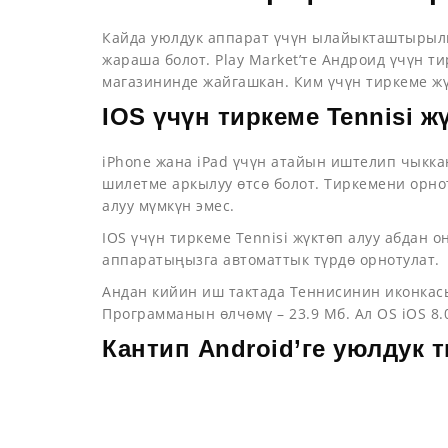
Кайда уюлдук аппарат үчүн ылайыкташтырылг
жараша болот. Play Market’те Андроид үчүн т
магазининде жайгашкан. Ким үчүн тиркеме жүк
IOS үчүн тиркеме Tennisi ж
iPhone жана iPad үчүн атайын иштелип чыккан
шилетме аркылуу өтсө болот. Тиркемени орно
алуу мүмкүн эмес.
IOS үчүн тиркеме Tennisi жүктөп алуу абдан 
аппаратыңызга автоматтык түрдө орнотулат.
Андан кийин иш тактада Теннисинин иконкасы
Программанын өлчөмү – 23.9 Мб. Ал OS iOS 8.
Кантип Android’ге уюлдук т