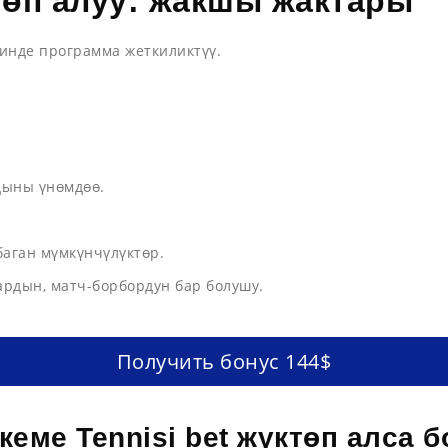
төп алуу: жакшы жактары
линде программа жеткиликтүү.
дыны үнөмдөө.
баган мүмкүнчүлүктөр.
рдын, матч-борбордун бар болушу.
Получить бонус 144$
еме Tennisi bet жүктөп алса 