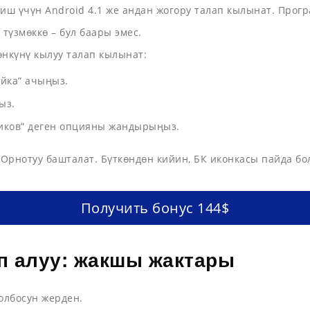
 иш үчүн Android 4.1 же андан жогору талап кылынат. Прог
түзмөккө – бул баары эмес.
өнкүнү кылуу талап кылынат:
йка” ачыңыз.
ыз.
ников” деген опцияны жандырыңыз.
Орнотуу башталат. Бүткөндөн кийин, БК иконкасы пайда бо
Получить бонус 144$
п алуу: жакшы жактары
олбосун жерден.