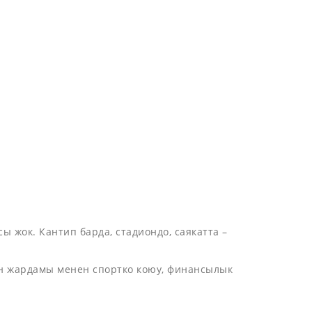
жок. Кантип барда, стадиондо, саякатта –
ын жардамы менен спортко коюу, финансылык