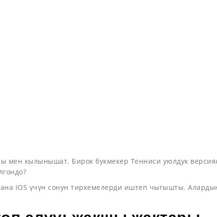
 мен кылынышат. Бирок букмекер Тенниси уюлдук версиясы 
лгондо?
 жана iOS үчүн сонун тиркемелерди иштеп чыгышты. Алард