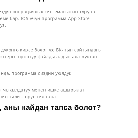
уздун операциялык системасынын түрүнө
еме бар. IOS үчүн программа App Store
уз.
й дүкөнгө кирсе болот же БК-нын сайтындагы
ьютерге орнотуу файлды алдын ала жүктөп
ганда, программа сиздин уюлдук
аны чыкылдатуу менен ишке ашырылат.
ин тили – орус тил гана.
, аны кайдан тапса болот?