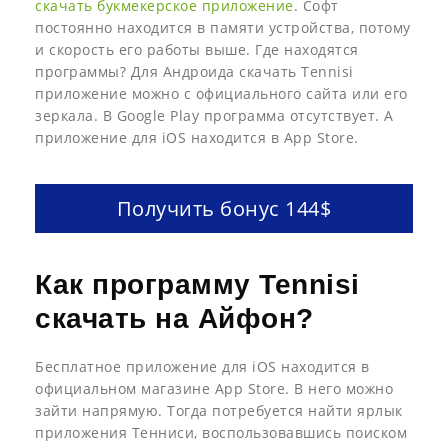
скачать букмекерское приложение
. Софт
постоянно находится в памяти устройства, потому
и скорость его работы выше. Где находятся
программы? Для Андроида скачать Tennisi
приложение можно с официального сайта или его
зеркала. В Google Play программа отсутствует. А
приложение для iOS находится в App Store.
Получить бонус 144$
Как программу Tennisi
скачать на Айфон?
Бесплатное приложение для iOS находится в
официальном магазине App Store. В него можно
зайти напрямую. Тогда потребуется найти ярлык
приложения Тенниси, воспользовавшись поиском