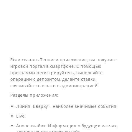
Если скачать Тенниси приложение, вы получите
игровой портал в смартфоне. С помощью
программы регистрируйтесь, выполняйте
операции с депозитом, делайте ставки,
связывайтесь в чате с администрацией.
Разделы приложения:
Линия. Вверху – наиболее значимые события.
Live.
Анонс «лайв». Информация о будущих матчах,
доступных для ставок онлайн.