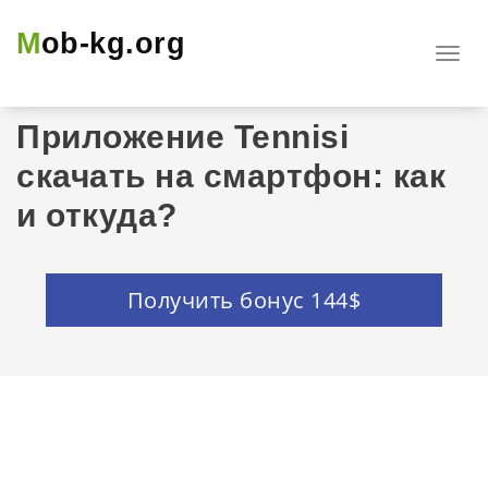
Перейти
к
Mob-kg.org
Пере
содержимому
нави
Приложение Tennisi
скачать на смартфон: как
и откуда?
Получить бонус 144$