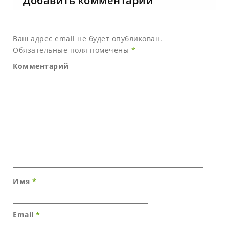
Добавить комментарий
Ваш адрес email не будет опубликован.
Обязательные поля помечены
*
Комментарий
Имя
*
Email
*