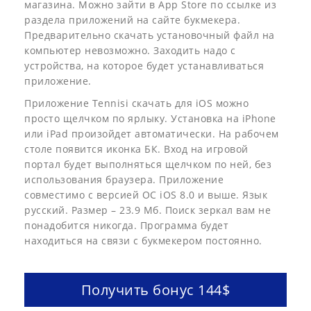
магазина. Можно зайти в App Store по ссылке из
раздела приложений на сайте букмекера.
Предварительно скачать установочный файл на
компьютер невозможно. Заходить надо с
устройства, на которое будет устанавливаться
приложение.
Приложение Tennisi скачать для iOS можно
просто щелчком по ярлыку. Установка на iPhone
или iPad произойдет автоматически. На рабочем
столе появится иконка БК. Вход на игровой
портал будет выполняться щелчком по ней, без
использования браузера. Приложение
совместимо с версией ОС iOS 8.0 и выше. Язык
русский. Размер – 23.9 Мб. Поиск зеркал вам не
понадобится никогда. Программа будет
находиться на связи с букмекером постоянно.
Получить бонус 144$